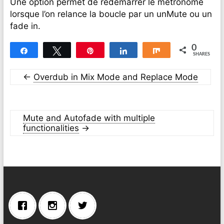
Une option permet de redémarrer le métronome
lorsque l’on relance la boucle par un unMute ou un
fade in.
0
Share
Tweet
Pin
Share
Share
SHARES
←
Overdub in Mix Mode and Replace Mode
Mute and Autofade with multiple
functionalities
→