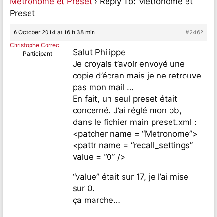
Métronome et Preset
›
Reply To: Métronome et
Preset
6 October 2014 at 16 h 38 min
#2462
Christophe Correc
Salut Philippe
Participant
Je croyais t’avoir envoyé une
copie d’écran mais je ne retrouve
pas mon mail …
En fait, un seul preset était
concerné. J’ai réglé mon pb,
dans le fichier main preset.xml :
<patcher name = “Metronome”>
<pattr name = “recall_settings”
value = “0” />
“value” était sur 17, je l’ai mise
sur 0.
ça marche…